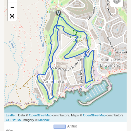
−
Leaflet
| Data ©
OpenStreetMap
contributors, Maps ©
OpenStreetMap
contributors,
CC-BY-SA
, Imagery ©
Mapbox