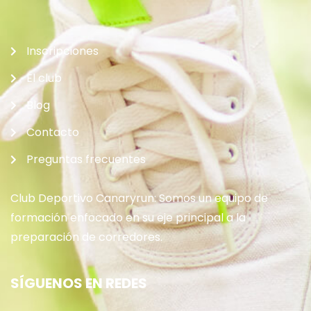
Inscripciones
El club
Blog
Contacto
Preguntas frecuentes
Club Deportivo Canaryrun: Somos un equipo de
formación enfocado en su eje principal a la
preparación de corredores.
SÍGUENOS EN REDES