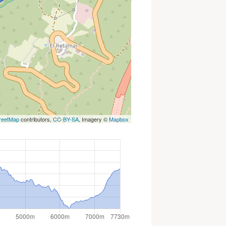
reetMap
contributors,
CC-BY-SA
, Imagery ©
Mapbox