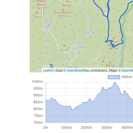
Leaflet
| Data ©
OpenStreetMap
contributors, Maps ©
OpenSt