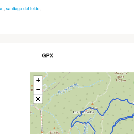
un
,
santiago del teide
,
GPX
+
−