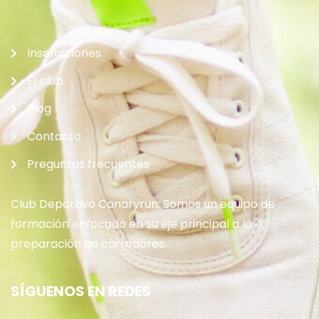
Inscripciones
El club
Blog
Contacto
Preguntas frecuentes
Club Deportivo Canaryrun: Somos un equipo de
formación enfocado en su eje principal a la
preparación de corredores.
SÍGUENOS EN REDES