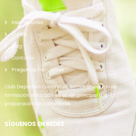
Inscripciones
El club
Blog
Contacto
Preguntas frecuentes
Club Deportivo Canaryrun: Somos un equipo de
formación enfocado en su eje principal a la
preparación de corredores.
SÍGUENOS EN REDES