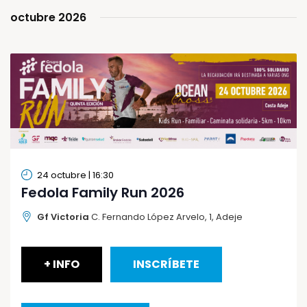
Even
y
octubre 2026
vistas
de
Eventos
24 octubre | 16:30
Fedola Family Run 2026
Gf Victoria
C. Fernando López Arvelo, 1, Adeje
+ INFO
INSCRÍBETE