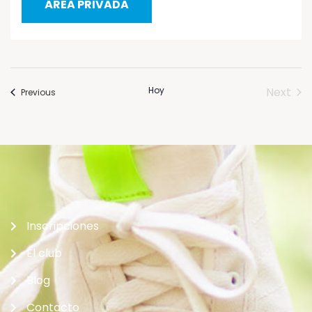
ÁREA PRIVADA
Hoy
Next
Eventos
Previous
Event
Inscripciones
El club
Blog
Contacto