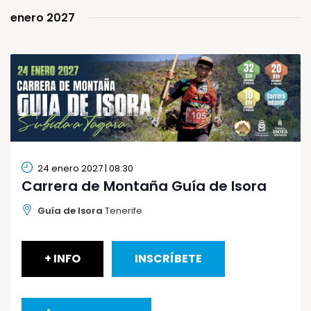
Even
y
enero 2027
vistas
de
Eventos
24 enero 2027 | 08:30
Carrera de Montaña Guía de Isora
Guía de Isora
Tenerife
+ INFO
INSCRÍBETE