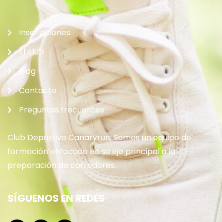
Inscripciones
El club
Blog
Contacto
Preguntas frecuentes
Club Deportivo Canaryrun: Somos un equipo de
formación enfocado en su eje principal a la
preparación de corredores.
SÍGUENOS EN REDES