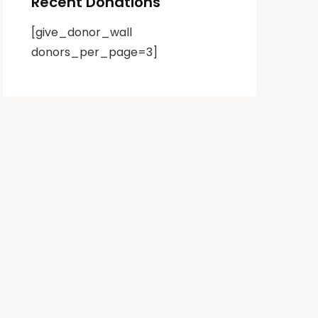
Recent Donations
[give_donor_wall
donors_per_page=3]