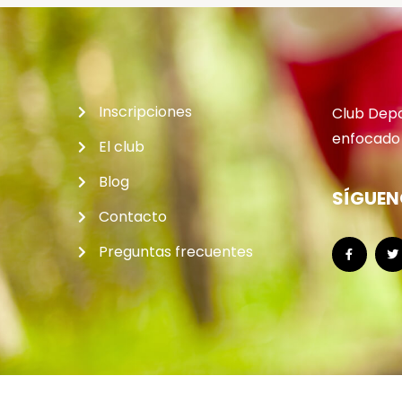
Inscripciones
Club Depo
enfocado 
El club
Blog
SÍGUEN
Contacto
Preguntas frecuentes